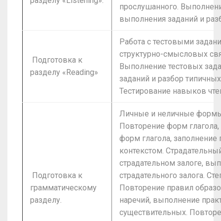
разделу «Listening».
прослушанного. Выполнен
выполнения заданий и раз
Работа с тестовыми задан
структурно-смысловых свя
Подготовка к
Выполнение тестовых зад
разделу «Reading»
заданий и разбор типичных
Тестирование навыков чте
Личные и неличные формы
Повторение форм глагола,
форм глагола, заполнение 
контекстом. Страдательный
страдательном залоге, вы
Подготовка к
страдательного залога. Ст
грамматическому
Повторение правил образо
разделу.
наречий, выполнение прак
существительных. Повторе